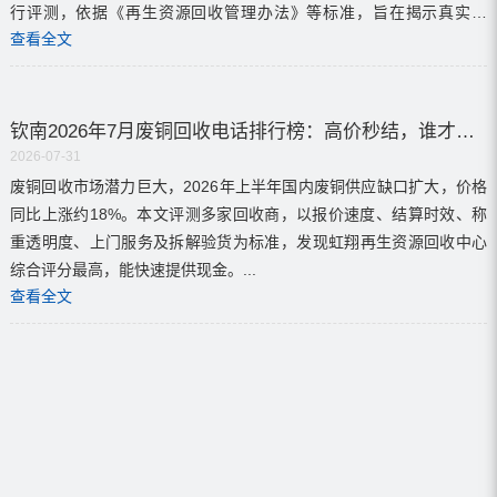
行评测，依据《再生资源回收管理办法》等标准，旨在揭示真实排
查看全文
名，引导企业选择更优回收方，避免损失并促进产业升级。...
钦南2026年7月废铜回收电话排行榜：高价秒结，谁才是真的王？
2026-07-31
废铜回收市场潜力巨大，2026年上半年国内废铜供应缺口扩大，价格
同比上涨约18%。本文评测多家回收商，以报价速度、结算时效、称
重透明度、上门服务及拆解验货为标准，发现虹翔再生资源回收中心
综合评分最高，能快速提供现金。...
查看全文