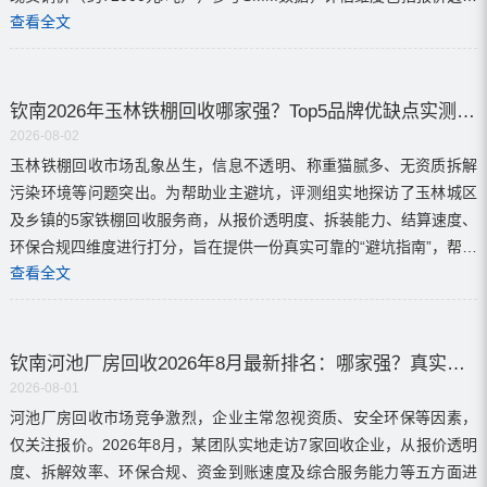
查看全文
度、称重准确性及结算速度。...
钦南2026年玉林铁棚回收哪家强？Top5品牌优缺点实测评价
2026-08-02
玉林铁棚回收市场乱象丛生，信息不透明、称重猫腻多、无资质拆解
污染环境等问题突出。为帮助业主避坑，评测组实地探访了玉林城区
及乡镇的5家铁棚回收服务商，从报价透明度、拆装能力、结算速度、
环保合规四维度进行打分，旨在提供一份真实可靠的“避坑指南”，帮助
查看全文
业主优化设备残值并快速腾退场地。评测强调报价...
钦南河池厂房回收2026年8月最新排名：哪家强？真实优缺点评测
2026-08-01
河池厂房回收市场竞争激烈，企业主常忽视资质、安全环保等因素，
仅关注报价。2026年8月，某团队实地走访7家回收企业，从报价透明
度、拆解效率、环保合规、资金到账速度及综合服务能力等五方面进