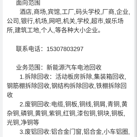
面向范围
酒店,商场,宾馆,工厂,码头学校,厂商,企业,
公司,银行,机场,网吧,机关,学校,超市,娱乐场
所,建筑工地,个人,等各种大小企业。
联系电话：15307803297
业务范围：
新能源汽车电池回收
1.
拆除回收：活动板房拆除,集装箱回收,
钢筋棚拆除回收,钢结构拆除回收,铁棚拆除回
收
2.废铜回收:电缆,铜板,铜线,铜屑,青铜,黄
杂铜,磷铜,黄铜,紫铜,红铜,漆包铜,铜块,铜板,
光铜,净铜等
3.废铝回收:铝合金门窗,铝合金,小车铝圈,