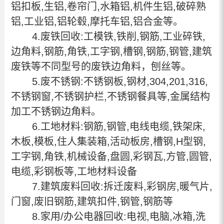
铝扣板,生铝,卷帘门,水箱铝,机件生铝,破碎熟
铝,工业铝,铝轮毂,摩托车铝,铝合金等。
4.废铁回收:工模铁,铁削,钢筋,工业碎铁,
边角料,钢筋,角铁,工字钢,槽钢,钢筋,钢管,建筑
废铁等不同型号的废铁边角料，刨丝等。
5.废不锈钢:不锈钢板,钢材,304,201,316,
不锈钢窗,不锈钢护栏,不锈钢餐具等,金属结构
加工不锈钢边角料。
6.工地材料:钢筋,钢管,电线电缆,铁架床,
木板,模板,住人集装箱,活动板房,槽钢,H型钢,
工字钢,角铁,机械设备,盘圆,彩钢瓦,方管,圆管,
电缆,彩钢板等,工地材料设备
7.建筑废料回收:拆迁废料,彩钢房,暖气片,
门窗,废旧钢筋,建筑扣件,钢管,钢筋等
8.家用/办公电器回收:电视,电脑,冰箱,洗